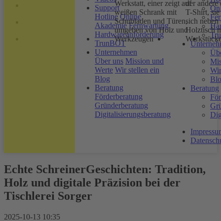
Support
On
Hotline
Online
Fe
Akademie
Fernwartung
Ha
Hardwareanforderung
Tr
TrunBOT
Unterne
Unternehmen
Übe
Über uns
Mission und
Mis
Werte
Wir stellen ein
Wir
Blog
Bl
Beratung
Beratung
Förderberatung
För
Gründerberatung
Grü
Digitalisierungsberatung
Dig
Impressu
Datensch
Echte SchreinerGeschichten: Tradition,
Holz und digitale Präzision bei der
Tischlerei Sorger
2025-10-13 10:35